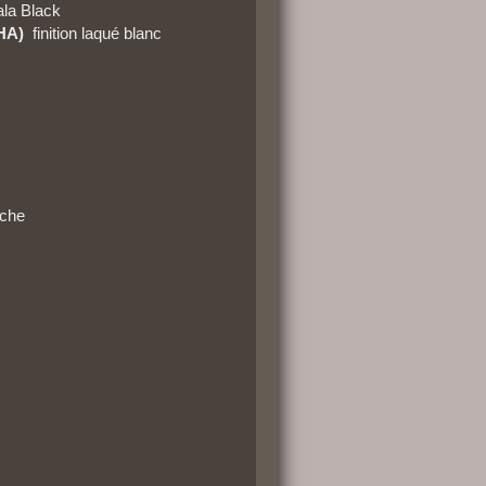
la Black
HA)
finition laqué blanc
uche