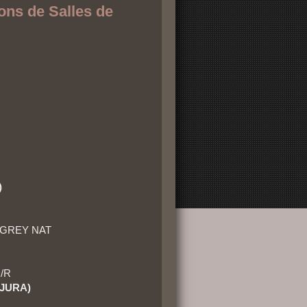
ons de Salles de
)
HT GREY NAT
N/R
IJURA)