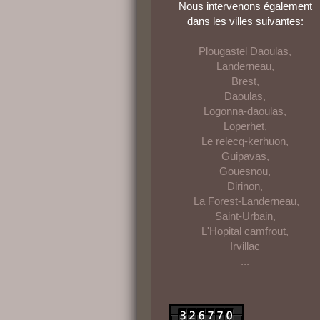
Nous intervenons également
dans les villes suivantes:
Plougastel Daoulas,
Landerneau,
Brest,
Daoulas,
Logonna-daoulas,
Loperhet,
Le relecq-kerhuon,
Guipavas,
Gouesnou,
Dirinon,
La Forest-Landerneau,
Saint-Urbain,
L'Hopital camfrout,
Irvillac
...